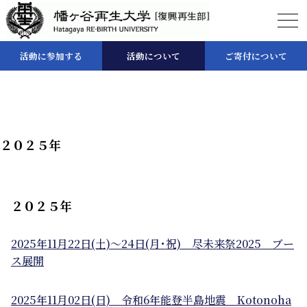
幡
活動に参加する
活動について
ご寄付について
ヶ
谷
再
生
大
２０２５年
学
復
興
再
２０２５年
生
部
2025年11月22日(土)～24日(月･祝) 尽未来祭2025 ブー
ス展開
2025年11月02日(日) 令和6年能登半島地震 Kotonoha