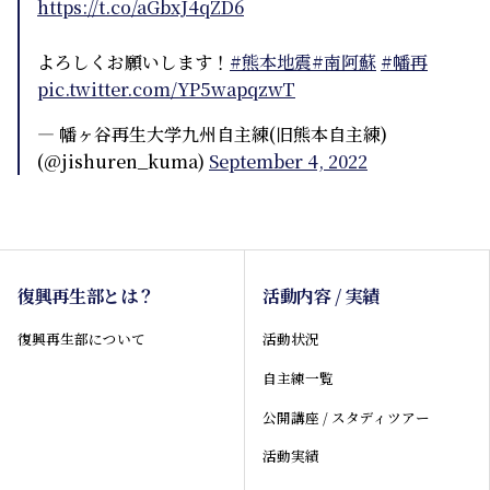
https://t.co/aGbxJ4qZD6
よろしくお願いします！
#熊本地震
#南阿蘇
#幡再
pic.twitter.com/YP5wapqzwT
— 幡ヶ谷再生大学九州自主練(旧熊本自主練)
(@jishuren_kuma)
September 4, 2022
復興再生部とは？
活動内容 / 実績
復興再生部について
活動状況
自主練一覧
公開講座 / スタディツアー
活動実績