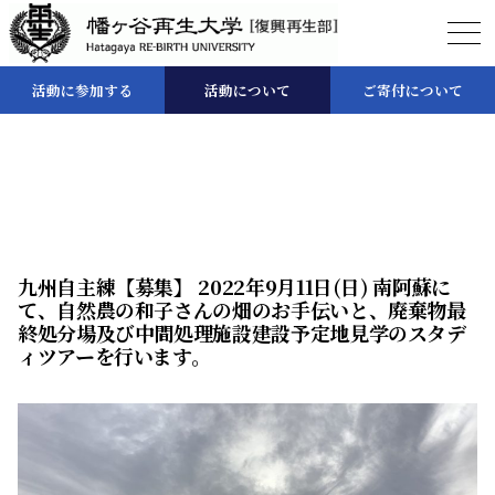
幡
活動に参加する
活動について
ご寄付について
ヶ
谷
再
生
大
学
復
九州自主練【募集】 2022年9月11日(日) 南阿蘇に
興
て、自然農の和子さんの畑のお手伝いと、廃棄物最
再
終処分場及び中間処理施設建設予定地見学のスタデ
生
ィツアーを行います。
部