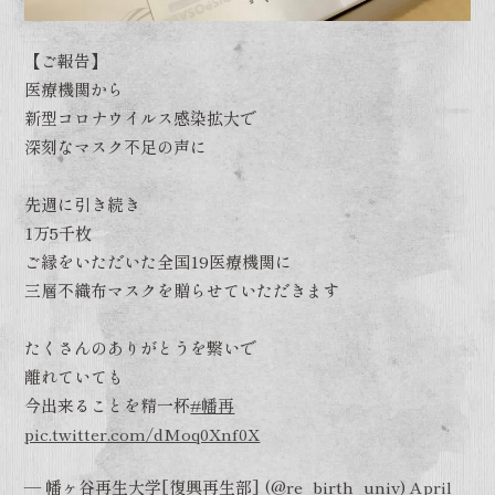
【ご報告】
医療機関から
新型コロナウイルス感染拡大で
深刻なマスク不足の声に
先週に引き続き
1万5千枚
ご縁をいただいた全国19医療機関に
三層不織布マスクを贈らせていただきます
たくさんのありがとうを繋いで
離れていても
今出来ることを精一杯
#幡再
pic.twitter.com/dMoq0Xnf0X
— 幡ヶ谷再生大学[復興再生部] (@re_birth_univ)
April