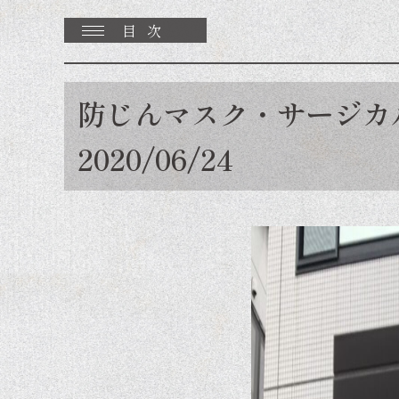
目次
幡ヶ谷再生大学 復興再生部トップ
防じんマスク・サージカ
復興再生部とは
活動内容 / 実績
2020/06/24
【復興再生部】What's New
活動予定（募集）
自主練報告
活動履歴
公開講座 / スタディツアー
＜冊子＞Hatasai Magazine
ご支援・ご協力について