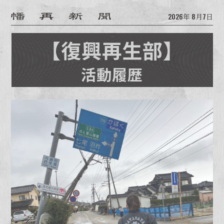
2026
年
8
月
7
日
【復興再生部】
活動履歴