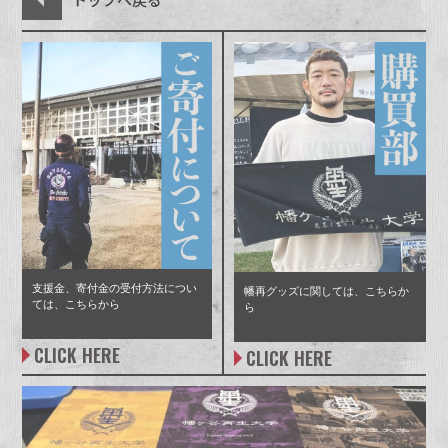
2020年03月13日(金) 陸上部合同開催 令和元年台風19
2025年05月14日(水) 令和6年能登半島地震･令和6年奥
2015年11月03日 RACCOS BURGER 10th
2017年11月11日(土) うづぐしまLIVE2017 出展
2019年10月17日(木)・18日(金) 令和元年台風15号・千
石巻での子供広場作り 第2回
2022年09月17日(土)･18日(日) 青森県鯵ヶ沢町 第5回･
2024年04月27日(土)～28日(日) ARABAKI ROCK
による果実園のお手伝い
2018年07月08日(日) 南阿蘇の和子さんの茶摘み・田ん
幡ヶ谷再生大学 復興再生部 -小渕浜子供広場作り 第9.5
山かつらぎ町 第1～3回（無償・無料）
強会第3回
号・栃木県矢板市 第6回募集（無料・無償）
2021年09月17日(金)〜19日(日)・21日(火) 東北ライブ
能登豪雨 珠洲市大谷 中山神社 炊き出し
Anniversary “I SCREAM FESTA” OKAYAMA出展
葉鋸南町募集 第25〜26回募集(無料・無償)
「子供が遊ぶ場がない、公園があっても遊具も流されて
第6回（無償・無料）
FEST. 2024 ブース展開
ぼの草取り手伝い
10月27日(金)〜28日(土) 九州北部豪雨・福岡県朝倉市
回編-
2016年11月19日(土) s60 presents ZASSO. 大阪 味園
ハウス大作戦GIG2021@猪苗代野外音楽堂 設営・撤収
2023年05月27日(土)～28日(日) COMING KOBE23
2014年10月11日～12日 気仙沼サンマフェスティバル
2020年02年16日(日)・20日(木)・22日(土) 令和元年台
しまって・・・。簡単な遊具でいいから子供たちが遊べ
2025年05月11日(日) GAPPA ROCKS アフターボラン
2015年11月03日 関東・東北豪雨災害・常総市支援活
第48〜49回
2019年10月16日(水) ・19日(土)・20日(日) 令和元年
20131214 幡ヶ谷再生大学 復興再生部 -小渕浜子供広場
2022年09月16日(金)･19日(月･祝) 令和元年台風15号
2024年04月20日(土)～21日(日) WALK INN FES!
ユニバース出展
2018年07月01日(日) 九州北部豪雨・福岡県朝倉市第
お手伝い募集（無償・無料）
ブース展開
2014 出展
風19号・栃木県矢板市 第3～5回募集（無料・無償）
るものがあると嬉しい」という声に、子供たちや現地の
ティア 七尾
動第07回
台風19号・茨城水戸募集 第1〜3回募集(無料・無償)
作り 第9.5回編-
千葉鋸南町 第35回･第36回（無償・無料）
2024 ブース展開
92回
2017年10月29日(日) 猪苗代野外音楽堂 音仕舞い2017
2016年11月13日(日) うづぐしまLIVE 2016 出展
方たちと遊びながら子供広場作りの作業。
2021年09月12日(日) 令和3年7月伊豆山土砂災害 熱海
2023年05月20日(土)～21日(日) ACO CHiLL CAMP
2014年09月22日 大船渡LIVEHOUSEFREAKS＆
2020年02年09日(日)・10日(月) 令和元年台風19号・
2025年05月10日(土) GAPPA ROCKS ISHIKAWA
2015年11月01日 関東・東北豪雨災害・常総市支援活動
出展＆撤収作業
2019年10月20日(日) 南阿蘇大復興祭 出展&ワークシ
2013/12/11
2022年09月10日(土)～11日(日) 風とロック芋煮会
2024年03月11日(月) SONG OF THE EARTH
2018年06月30日(土) 南阿蘇の和子さんの茶摘みの準備
タイヤに色を塗り、穴を掘って埋める子供広場作りは、
第6回 害虫駆除のお手伝い募集（無償・無料）
2023 ブース展開
RACCOS BURGER OFUNATO：内装手伝い
2016年11月12日(土)～13日(日) MITO GROOVIN’
栃木県矢板市 第1〜2回募集（無料・無償）
ブース展開
第06回
ョップ スタッフ募集（無償・無料）
幡ヶ谷再生大学 美術部 -エドツワキさんと小渕浜編-
2022 ブース展開
2024 ブース展開
で草取り手伝い(無償・無料)
2017年10月22日(日) 南阿蘇大復興祭 出展
タイヤ跳び箱作りやスラックライン（綱渡り）、ミサン
2016 出展
2021年09月10日(金) S60&Xmas Eileen DJ
2023年05月20日(土)～21日(日) 音開き2023 ブース展
2014年09月21日 いわき生木葉ファーム農業作業と勉
エドツワキさんが公園の壁画をペイントしに来てくれま
2020年01月26日(日)・28日(火) ・30日(木)・31日
2025年05月05日(月･祝) つなぐのと～あなたは尊い
2015年10月16日～17日 MAN WITH A MISSION
ガなどのワークショップも実施。
2019年10月19日(土) 音仕舞い 出展スタッフ募集（無
2022年09月10日(土) 令和元年台風15号 千葉鋸南町 第
2024年03月09日(土) L.U.T.D GIGS ブース展開
2018年05月30日(水) 台風第10号災害・岩手県岩泉町
10月20日(金)〜21日(土) 九州北部豪雨・福岡県朝倉市
presents ZASSO. ブース出展
開
強会第2回
2016年11月06日(日) 熊本県阿蘇郡南阿蘇村での草刈お
した
(金) 令和元年台風19号・長野県長野市 第16〜19回募集
～ ブース展開
Presents Out of Control JAPAN Tour 2015 出展
Togetter：
http://togetter.com/li/387236
償・無料）
34回（無償・無料）
第4回
第46〜47回
2024年03月02日(土) みたけさんふぇすてぃばる
手伝い
20131211 幡ヶ谷再生大学 美術部 -エドツワキさんと小
（無料・無償）
2021年08月09日(月･祝) ISHINOMAKI BUCHI
2023年04月29日(土)～30日(日) ARABAKI ROCK
2014年08月23日 FREEDOM NAGOYA 2014 愛知県
石巻子供広場 へテーブルとイスをプレゼント！！ |
2025年04月26日(土)～27日(日) ARABAKI ROCK
2015年10月09日 幡ヶ谷再生大学公開講座(3)
2019年10月12日(土)～13日(日) 気仙沼サンマフェステ
2022年09月09日(金)～10日(土) 青森県鰺ヶ沢町 第3～
2024 ブース展開
2018年05月27日(日) 南阿蘇の和子さんの田んぼの芽植
渕浜編-
2017年10月17日(火) 熊本県阿蘇郡南阿蘇村での語りべ
ROCK 小渕浜みかん公園コラボ木札受付＆ブース展開
FEST.23 ブース展開
名古屋大高緑地特設ステージ 出展
MEMBER BLOG｜MIGHTY CROWN
2016年11月05日(土) 大船渡FREAKS防音材・常総水
2020年01月14日(火)・25日(土) 令和元年台風19号・長
FEST.25 ブース展開
支援金、寄付金の受付方法につい
幡再グッズに関しては、こちらか
ィバル2019 出展スタッフ募集（無償・無料）
4回（無償・無料）
と茶畑草取り手伝い
2015年10月12日 BLUE RESISTANCE 3rd
&クッキー作り
ては、こちらから
2024年02月18日(日) PROUD GROOVE OSAKA
ら
ENTERTAINMENT
没Tシャツ洗濯お手伝い
2013/12/08
野県長野市 第14・15回募集（無料・無償）
2021年08月07日(土) 片平里菜 8th Anniversary
2023年04月18日(火) 令和元年台風15号 千葉鋸南町 第
2014年08月16日～17日 SUMMER SONIC 2014 東
2025年03月27日(木) 令和6年能登半島地震･令和6年奥
ANNIVERSARY LIVE 幡ヶ谷再生大学農学部 復興再
2019年10月03日(木)・5日(土)〜7日(月)・9日(水)〜12
2022年09月03日(土) 青森県鰺ヶ沢町 第2回（無償・無
2024 ブース展開
2018年06月02日(土)・3日(日) 百万石音楽祭 2018～ミ
幡ヶ谷再生大学 復興再生部 -小渕浜子供広場作り 第9回
2017年10月16日〜21日 石井麻木写真展 【3.11からの
Streaming Live at 猪苗代野外音楽堂 球磨川大空五色
40回（無償・無料）
京･大阪 出展
2012/09/22-23
2016年10月29日(土) 熊本県阿蘇郡南阿蘇村での草刈と
2020年01月27日(月)～02月09日(日) 石井麻木写真展
CLICK HERE
能登豪雨 七尾･輪島
CLICK HERE
生米収穫祭
日(土) ・14日(月・祝) 令和元年台風15号・千葉鋸南町
料）
リオンロックフェスティバル～ 出展
編-
手紙/音の声】 at 宮崎 搬入・設営・物販・撤収
祭コラボ木札受付
2024年02月02日(金) 令和6年能登半島地震 石川4 炊
New Acoustic Camp 2012
ご自宅や納屋の片付けお手伝い
【3.11からの手紙/音の声】at 新宿 物販スタッフ募集
2023年04月15日(土)～16日(日) WALK INN FES!
2014年08月06日 いわき生木葉ファーム農業作業と勉
募集 第16〜24回募集(無料・無償)
2025年03月26日(水) 令和6年能登半島地震･令和6年奥
2015年10月10日～11日 気仙沼サンマフェスティバル
20131208 幡ヶ谷再生大学 復興再生部 -小渕浜子供広場
2022年09月01日(木) スタディーツアー 熊本県山都町
き出し
幡ヶ谷再生大学ブース出展 これまでの活動の写真展示
2018年06月03日(日) Live Bar FANDANGO
（無償・無料）
2017年10月09日(月・祝) 台風第10号災害・岩手県岩
2021年07月19日(月) the LOW-ATUS 旅鳥小唄ツア
2023 ブース展開
強会
2016年10月9日(日) 南相馬 騎馬武者ロックフェス2016
能登豪雨 出張輪島朝市 冷凍ストッカー贈呈
出展
作り 第9回編-
2019年10月09日(水)～14日(月) 石井麻木写真展
で廃棄物最終処分場及び中間処理施設の建設予定地見学
や活動内容の説明
presents『PROUD GROOVE OSAKA 2018』@梅田
泉町第1回
ー Zepp Fukuoka 球磨川大空五色祭コラボ木札受付
2024年01月23日(火) 令和6年能登半島地震 石川3 能
出展
2020年01月04日(土)〜11日(土) 令和元年台風19号・長
2023年03月21日(火･祝) 令和3年7月伊豆山土砂災害
2014年06月28日～29日 小渕浜ツツジ植樹