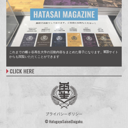
【3.11からの手紙/音の声】at 熊本 物販スタッフ募集
2025年03月23日(日) 令和6年能登半島地震･令和6年奥
Togetter：
http://togetter.com/li/387224
TRAD 出展
2015年10月04日 関東・東北豪雨災害・常総市支援活
2013/12/07
2022年08月28日(日) 福井・石川 視察
登島視察
野県長野市 第6〜13回募集（無料・無償）
2017年10月4日(水)〜6日(金) 九州北部豪雨・福岡県朝
2021年07月04日(日)～08月04日(水) 石井麻木写真展
熱海 第21回（無償・無料）
（無償・無料）
2016年10月09日(日) 気仙沼サンマロックフェスティバ
能登豪雨 珠洲市大谷小中学校卒業パーティー
New Acoustic Camp 2012 | VIZ STORE-TOKYO
動第05回
幡ヶ谷再生大学 復興再生部 -小渕浜子供広場作り 第8回
2014年05月31日 MAN WITH A MISSION Tales of
2018年05月19日(土)・20日(日) WALK INN FES!
倉市第41〜43回
at 新宿 ブーススタッフ募集
2022年08月27日(土) 青森県鰺ヶ沢町 第1回（無償・無
2024年01月22日(月) 令和6年能登半島地震 石川2 幡
ル出展
2020年01月03日(金) 令和元年台風15号・千葉鋸南町
2023年03月16日(木) 令和元年台風15号 千葉鋸南町 第
New Acoustic Camp 2012-2 | VIZ STORE-TOKYO
編-
Purefly Tour 2014 出展
2019年09月24日(火)〜26日(木)・28日(土)〜30日(月)
2025年03月11日(火) SONG OF THE EARTH 311 -
2018 出展
2015年10月03日 関東・東北豪雨災害・常総市支援活
料）
ヶ谷再生大学 石川キャンパス
第30回募集(無料・無償)
2017年10月7日(土)～8日(日) 気仙沼サンマフェスティ
2021年07月02日(金) the LOW-ATUS 旅鳥小唄ツア
39回（無償・無料）
20131207 幡ヶ谷再生大学 復興再生部 -小渕浜子供広場
令和元年台風15号・千葉鋸南町募集 第10〜15回募集(無
2016年10月01日(土)・2日(日) 熊本県阿蘇郡南阿蘇村
FUKUSHIMA 2025- ブース展開
2012/09/17
動第04回
2014年05月21日～06月28日 BRAHMAN Tour
2018年05月19日(土)・20日(日) ACO CHiLL CAMP
バル 出展
ー USEN STUDIO COAST 球磨川大空五色祭コラボ木
2022年08月26日(金) 令和元年台風15号 千葉鋸南町 第
2024年01月07日(日) 令和6年能登半島地震 石川1 石
作り 第8回編-
料・無償)
での草刈お手伝い
2023年03月12日(日) ごじゃっぺナイト ブース展開
石巻での子供広場作り
1080°ブース出展
2025年03月02日(日) PROUD GROOVE OSAKA
2018 出展
2015年09月26日～27日 Bowline2015 出展
札受付
33回（無償・無料）
川視察
2017年09月27日(水)〜28日(木) 九州北部豪雨・福岡県
「子供が遊ぶ場がない、公園があっても遊具も流されて
2013/12/05
名古屋 5月21日(水) ZEPP Nagoya
2019年09月17日(火)～23日(月･祝) 令和元年台風15
2016年09月17日(土)～18日(日) 熊本県大津町の小学校
2023年03月11日(土) SONG OF THE EARTH ブー
2025 ブース展開
2018年05月18日(金)〜20日(日) 猪苗代野外音楽堂 音
2015年09月23日 MY BEST DINNER SKAViLL
朝倉市第39〜40回
2021年06月24日(木)～27日(日) 石井麻木写真展 at 大
2022年08月22日(月) 令和元年台風15号 千葉鋸南町 第
しまって・・・。簡単な遊具でいいから子供たちが遊べ
石巻市立大原小学校に本の読み聞かせで訪問しました。
大阪 5月24日(土) ZEPP Namba
号・千葉鋸南町募集 第4～9回募集(無料・無償)
キャンプお手伝い
これまでの幡ヶ谷再生大学の活動内容をまとめた冊子になります。WEBサイト
ス展開
2025年03月02日(日) みたけさんふぇす 2025 ブース
からも閲覧いただくことができます
開き 2018 設営・出展
JAPAN OFFICIAL PARTY MEETS 幡ヶ谷再生大
阪 ブーススタッフ募集
32回（無償・無料）
るものがあると嬉しい」という声に、子供たちや現地の
20131205 幡ヶ谷再生大学 読書部 -石巻市立大原小学校
福岡 6月08日(日) ZEPP Fukuoka
2017年10月01日(日) MACKDADDY 20th
2019年09月24日(火)～30日(月) 石井麻木写真展
2016年09月17日(土)～18日(日) New Acoustic Camp
2023年03月05日(日) みたけさんふぇすてぃばる ブー
展開
学 夜学部
方たちと遊びながら子供広場作りの作業。
読み聞かせ編-
東京 6月17日(火) STUDIO COAST
2018年05月12日(土) 東北ジャム2018 in 福島あだたら
anniversary party NEW AGE 出展
2021年06月21日(月) the LOW-ATUS 旅鳥小唄ツア
2022年08月21日(日) 福島県西会津町奥川 第2回（無
【3.11からの手紙/音の声】at 岐阜 搬入・設営・物販・
2016 出展
CLICK HERE
ス展開
タイヤに色を塗り、穴を掘って埋める子供広場作りは、
2025年01月26日(日)～27日(月) 令和6年能登半島地
東京 6月25日(水) ZEPP Tokyo
＆ 2018年5月13日(日) ADATARA CHANNEL FES
2015年09月20日～21日 関東・東北豪雨災害・常総市
ー Zepp Sapporo 球磨川大空五色祭コラボ木札受付
償・無料）
2013/12/01
撤収 お手伝い募集（無償・無料）
2017年09月21日(木)〜23日(土) 九州北部豪雨・福岡県
2016年09月11日(日) 関東・東北豪雨災害・常総市支援
タイヤ跳び箱作りやスラックライン（綱渡り）、ミサン
2023年03月04日(土) 令和3年7月伊豆山土砂災害 熱海
震･令和6年奥能登豪雨 炊き出し・七尾市作業
北海道 6月28日(土) ZEPP Sapporo
2018 出展
支援活動第02～03回
幡ヶ谷再生大学 復興再生部 -小渕浜子供広場作り 第7回
朝倉市第36〜38回
2021年06月17日(木) the LOW-ATUS 旅鳥小唄ツア
2022年08月20日(土) 令和3年7月伊豆山土砂災害 熱海
2019年09月14日(土)～16日(月･祝) 令和元年台風15
活動第22回
ガなどのワークショップも実施。
第20回（無償・無料）
編-
2014年05月17日 復興再生米豊作祈願祭 出展
2018年05月10日(木) 南阿蘇の和子さんの茶摘み手伝い
2015年09月19日 騎馬武者ロックフェス2015 出展
ー 名古屋ダイアモンドホール 球磨川大空五色祭コラボ木
第17回（無償・無料）
号・千葉鋸南町募集 第1～3回募集(無料・無償)
2017年09月12日(火)〜14日(木) 九州北部豪雨・福岡県
Togetter：
http://togetter.com/li/387213
2016年09月02日(金)～3日(土) BAYCAMP2016＆
2023年02月22日(水)～23日(木･祝) PROUD
20131201 幡ヶ谷再生大学 復興再生部 -小渕浜子供広場
札受付
2014年05月10日 MADOlie2014 SPRING 出展
2018年05月11日(金) OHANA~弾語り大作戦~ 出展
2015年09月14日 幡ヶ谷再生大学公開講座(2)
朝倉市第32〜34回
石巻に行って来ました！幡ヶ谷再生大学(復興再生部) の
2022年08月11日(木･祝) 福島県西会津町奥川 第1回
2019年09月14日(土)～15日(日) BAYCAMP2019 出展
TGIF 出展
GROOVE OSAKA 2023 ブース展開
作り 第7回編-
面々と!! | MEMBER BLOG｜MIGHTY CROWN
2021年06月15日(火) the LOW-ATUS 旅鳥小唄ツア
（無償・無料）
プライバシーポリシー
2014年04月29日 小渕浜子供広場完成お披露目会
スタッフ募集（無償・無料）
2018年04月30日(月・祝) 台風第10号災害・岩手県岩
2015年09月05日 BAYCAMP2015 出展
2017年09月15日(金)・18日(月) 石井麻木写真展
2016年09月01日(木) 熊本・南阿蘇村での仮設への引越
2023年02月21日(火) 令和3年7月伊豆山土砂災害 熱海
2013/11/23-24
ENTERTAINMENT
ー Zepp Namba 球磨川大空五色祭コラボ木札受付
© HatagayaSaiseiDaigaku.
泉町第3回
【3.11からの手紙/音の声】at 大阪 設営・撤収
2022年08月07日(日) 片平里菜 9th Anniversary
2014年04月28日 小渕浜子供広場：公園整備
2019年09月06日(金)～8日(日) 岡山新見市募集(無料・
しのお手伝い
2015年08月29日 Mighty Crown Presents
第19回（無償・無料）
東北JAM 石巻Oneparkにて幡ヶ谷再生大学復興再生部