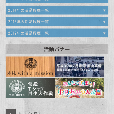
2020年11月05日(木) S60&Xmas Eileen DJ
2017年12月01日(金) MWAM Dog Days Tour 2017
葉ファーム 鶏の解体ワークショップ参加者募集（無償・
2022年10月30日(日) 青森県鯵ヶ沢町 第11回（無償・
2024年08月06日(火) 越後・新潟の乱2024 ブース展
【15years】and【3.11からの手紙/音の声】設営・物
平成30年7月豪雨・岡山県真備町第15～18回
第11回 庭木撤去･泥出しお手伝い（無償・無料）
Come Back Home 2023 ブース展開
presents ZASSO. 出展 & コラボ木札
2025年07月19日(土)～20日(日) KESEN ROCK
2015年12月27日 関東・東北豪雨災害・常総市支援活
at さいたまスーパーアリーナ 設営・出展
無料）
2014年の活動履歴一覧
無料）
開
販・撤収
2018年07月25日(水)〜26日(木)・31日(火)〜8月4日
2021年10月31日(日) COMING KOBE21 ブース出展
2023年08月01日(火) 令和5年7月秋田豪雨 秋田市・五
FESTIVAL’25 ブース展開
動第13回
2020年10月22日(木) 幡ヶ谷再生大学公開講座(8) ネッ
2017年12月10日(日) 熊本県阿蘇郡南阿蘇村で食にまつ
2019年11月26日(火)〜28日(木) 令和元年台風19号・長
2022年10月22日(土) 青森県鯵ヶ沢町 第10回（無償・
2024年08月03日(土) 令和6年能登半島地震 輪島市門前
2014年12月22日 the HIATUS Closing Night –
2016年12月23日(金・祝) AIR JAM 2016 出展
(土) 平成30年7月豪雨・岡山県真備町第8〜14回
2013年の活動履歴一覧
城目町視察
ト配信2 「生命と食と農、環境と地域の再生」
2021年10月17日(日) 令和3年7月伊豆山土砂災害 熱海
2025年06月15日(日) LOVE GOES ON 能登 ブース
2015年12月23日 関東・東北豪雨災害・常総市支援活
わるワークショップ
野県長野市 第3〜5回募集（無料・無償）
無料）
町 海岸隆起エリア清掃作業（無償・無料）
Keeper Of The Flame Tour 2014 – 出展
2016年12月24日(土) 熊本県阿蘇郡南阿蘇村での熊本地
2018年07月23日(月) 幡ヶ谷再生大学公開講座(5)「対
第10回 荷出し･泥出しお手伝い（無償・無料）
2023年07月22日(土) 令和5年台風2号 和歌山かつらぎ
展開
2013/12/15
動第12回
2012年の活動履歴一覧
2020年09月29日(火) 幡ヶ谷再生大学公開講座(7) ネッ
2017年12月09日(土) 熊本県のはら農研塾さんでの農作
2019年11月17日(日) うづぐしまLIVE 出展スタッフ募
2022年10月10日(月･祝) 青森県鯵ヶ沢町 第9回（無
2024年08月02日(金) 加賀・本多の乱2024 ブース展
2014年12月20日 MAN WITH A MISSIONワンマン
震案内語りべツアー
馬丸事件の体験談お話し会」
町 第10回（無償・無料）
VIRGO 1Oth ANNIVERSARY SPECIAL LIGHT UP
ト配信1「災害と地方再生」
2021年10月08日(金) 南阿蘇 サツマイモの芋掘り募集
2025年06月07日(土) MOBSTYLES Presents RUN
2015年12月06日 関東・東北豪雨災害・常総市支援活
業お手伝い
集（無償・無料）
償・無料）
開
2012/11/04
ライブ！ PLAY WHAT U WANT TOUR 出展
THE DARKNESS VOL.1にて幡ヶ谷再生大学復興再生
2016年12月17日(土) 熊本県阿蘇郡南阿蘇村での解体前
2018年07月17日(火)〜21日(土) 平成30年7月豪雨・岡
（無償・無料）
2023年07月15日(土) 令和5年台風2号 和歌山かつらぎ
活動バナー
& MOSH ブース展開
動第11回
2020年09月19日(土)～20日(日) New Acoustic
幡ヶ谷再生大学復興再生部 -石巻子供広場作りvol.3編-
2017年11月29(水)〜12月1日(金)・4日(月)・6日(水)〜8
2019年11月02日(土)～3(日) 令和元年台風19号・長野
2022年10月02日(日) 青森県鯵ヶ沢町 第8回（無償・無
2024年07月15日(月･祝) KESEN ROCK FESTIVAL’
部ブース出展
2014年12月20日 MAD Ollie2014 WINTER 出展
のお宅の生垣撤去のお手伝い
山県真備町第3〜7回
町 第9回（無償・無料）
Camp 2020 ブース展開
2021年10月03日(日) 令和3年7月伊豆山土砂災害 熱海
20121104 幡ヶ谷再生大学復興再生部 -石巻子供広場作
2025年06月07日(土)～08日(日) 百万石音楽祭2025〜
2015年12月05日 関東・東北豪雨災害・常総市支援活
日(金) 九州北部豪雨・福岡県朝倉市第52〜58回
県長野市 第1回、第2回募集（無料・無償）
料）
24 ブース展開
20131221 幡ヶ谷再生大学 復興再生部 -VIRGO 1Oth
2014年12月13日 いわき生木葉ファーム農業作業と勉
2016年12月03日(土)・4日(日) 熊本県益城町での草刈
2018年07月14日(土)～15日(日) KESEN ROCK
第9回 泥出しのお手伝い募集（無償・無料）
2023年07月08日(土) 令和5年台風2号 和歌山かつらぎ
りvol.3編-
ミリオンロックフェスティバル〜 ブース展開
動第10回
2020年07月11日(土)～13日(月) 令和2年7月豪雨・熊
ANNIVERSARY SPECIAL LIGHT UP THE
2017年11月18日(土) 台風第10号災害・岩手県岩泉町第
2019年11月03日(日) 令和元年台風15号・千葉鋸南町募
2022年09月30日(金) 令和元年台風15号 千葉鋸南町 第
2024年05月26日(日) 盛岡 FIGHT BACK 2024 ブー
強会第4回
りとのはら農研塾さんの芋掘りお手伝い
FESTIVAL ’18 出展
町 第8回（無償・無料）
本県芦北町 第4～7回募集（無料・無償）
2021年09月26日(日) 令和3年7月伊豆山土砂災害 熱海
DARKNESS VOL.1編-
2012/10/13
2025年05月24日(土)～25日(日) FIGHT BACK
2015年11月22日 関東・東北豪雨災害・常総市支援活
2回
集 第28回募集(無料・無償)
37回（無償・無料）
ス展開
2014年11月02日 小渕・大街道W公園清掃・整備
2016年11月23日(水・祝) 石巻南境での正月飾りづくり
2018年07月12日(木)～17日(火) 石井麻木写真展
第8回 泥出しのお手伝い募集（無償・無料) *28日中止
2023年06月24日(土)～25日(日) 令和5年台風2号 和歌
気仙沼サンマフェスティバル
2025 ブース展開
動第09回
2020年07月07日(火)～08日(水) 令和2年7月豪雨・熊
2013/12/15
2017年11月12日(日)・ 19日(日) 石巻 小渕浜みかん公
2019年10月26日(土) 令和元年台風19号・福島いわき
2022年09月24日(土) 青森県鯵ヶ沢町 第7回（無償・無
2024年05月18日(土)～19日(日) ACO CHiLL CAMP
お手伝い
【3.11からの手紙/音の声】 at 札幌アートスペース201
山かつらぎ町 第6～7回（無償・無料）
幡ヶ谷再生大学ブース出展 これまでの活動の写真展示
2014年10月29日 東北ライブハウス大作戦 with LIVE
本県芦北町 第2～3回募集
2021年09月20日(月･祝) 東北ライブハウス大作戦GIG
-F-WORLD編-にて幡ヶ谷再生大学復興再生部ブース出
2025年05月18日(日) COMING KOBE25 ブース展開
2015年11月21日 関東・東北豪雨災害・常総市支援活動
園 終了に伴う遊具解体と公園整備のお手伝い
募集 第1回募集(無料・無償)
料）
2024 ブース展開
搬入・設営・物販・撤収お手伝い
や活動内容の説明
福島 ソーラーパネル荷下ろし
2016年11月19日(土) 熊本県阿蘇郡南阿蘇村での解体前
2021 木札受付＆ブース出展
展
2023年06月17日(土)～18日(日) 令和5年台風2号 和歌
第08回
2020年03月15日(日) PROUD GROOVE OSAKA
2025年05月17日(土)～18日(日) ACO CHiLL
2017年11月05日(日)〜6日(月) 九州北部豪雨・福岡県
2019年10月24日(木)・25日(金) 令和元年台風15号・千
気仙沼サンマフェスティバル その１
2022年9月17日(土)～19日(月･祝) New Acoustic
2024年05月05日(日) 能登半島復興チャリティイベント
家屋の片付けお手伝い
2018年07月09日(月) 九州北部豪雨・福岡県朝倉市第
20131215 幡ヶ谷再生大学 復興再生部 -F-WORLD編-
山かつらぎ町 第4～5回 （無償・無料）
2014年10月26日 Bowline2014 出展
2020 ブース展開
2021年09月18日(土)～19日(日) New Acoustic Camp
CAMP 林業部ブース展開
2015年11月08日 うづくしまLIVE 2015 出展
朝倉市第50〜51回
葉鋸南町募集 第26〜27回募集(無料・無償)
Camp 2022 ブース展開
つなぐのと～あなたは尊い～ ブース展開
93回
2012/10/08
2016年11月12日(土) 熊本県阿蘇市での阿蘇山噴火被害
2021 ブース展開
2013/12/14
2023年06月09日(金)～11日(日) 令和5年台風2号 和歌
トップへ戻る
2014年10月25日 いわき生木葉ファーム農業作業と勉