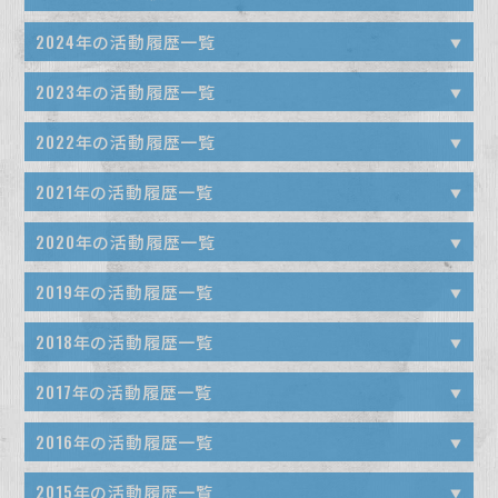
2025年11月22日(土)～24日(月･祝) 尽未来祭2025 ブ
2024年の活動履歴一覧
ース展開
2024年11月17日(日) 令和6年能登半島地震･令和6年奥
2023年の活動履歴一覧
2025年11月02日(日) 令和6年能登半島地震
能登豪雨 炊き出し
2023年12月10日(日) 令和5年台風7号被害 京都 綾部市
Kotonoha LIVE at 妙圀寺 振る舞い
2022年の活動履歴一覧
2024年11月02日(土)～03日(日) s60 Presents
第2回（無償・無料）
2025年10月25日(土) 騎馬武者ロックフェス ブース展
2022年12月07日(水) 令和元年台風15号 千葉鋸南町 第
ZASSO. ブース展開
2021年の活動履歴一覧
2023年11月26日(日) 令和5年台風7号被害 京都 綾部市
開
38回（無償・無料）
2024年10月16日(水) 令和6年能登半島地震･令和6年奥
2021年11月28日(日) 043CALLING ブース展開
第1回（無償・無料）
2020年の活動履歴一覧
2025年10月04日(土)～05日(日) I SCREAM
2022年12月04日(日) 令和3年7月伊豆山土砂災害 熱海
能登豪雨 炊き出し
2021年11月20日(土) 令和3年7月伊豆山土砂災害 熱海
2023年11月03日(金･祝)～04日(土) 気仙沼サンマフェ
FESTA ブース展開
2020年11月28日(土) 043CALLING at 千葉LOOK 物
第18回（無償・無料）
2019年の活動履歴一覧
2024年10月12日(土)～13日(日) 気仙沼サンマフェステ
第12回（無償・無料）
ステティバル2023 ブース展開
販展開
2025年09月13日(土)～14日(日) New Acoustic
2022年11月23日(水･祝) ISHINOMAKI BUCHI
ィバル2024 ブース展開
2019年12月24日(火) 東北ライブハウス大作戦共同企画
2018年の活動履歴一覧
2021年11月23日(火･祝) 令和元年台風19号 長野 第22
2023年10月28日(土) 騎馬武者ロックフェス2023 ブー
Camp 林業部ブース展開
2020年11月19日(木) 幡ヶ谷再生大学公開講座(9) ネッ
ROCK’22 ブース展開
岩手 陸前高田スタディツアー参加者募集（無償・無料）
2024年10月05日(土) 騎馬武者ロックフェス2024 ブ
回 りんご収穫祭 募集（無償・無料）
ス展開
2018年08月22日(水)・24日(金)・25日(土) ・27日
ト配信3 「次世代のおもしろテクノロジー」
2017年の活動履歴一覧
2025年08月09日(土)～10日(日) WALK INN FES!
2022年11月20日(日) 音仕舞い2022 ブース展開
ース展開
2019年12月20日(金) 長野 CLUB JUNK BOX 20 th
(月)・28日(火) 平成30年7月豪雨・岡山県真備町第19
2021年11月06日(土)～07日(日) WALK INN FES!
2023年09月16日(土)～18日(月･祝) New Acoustic
ブース展開
2020年11月14日(土)～15日(日) WALK INN
2017年12月26日(火)・27日(水) 九州北部豪雨・福岡県
Anniversary NAGANO AID LIVE 大作戦 ブース出展
2016年の活動履歴一覧
2022年11月19日(土) 青森県鯵ヶ沢町 第12回（無償・
2024年09月14日(土)～15日(日) New Acoustic Camp
～23回
2021 in 桜島 ブース出展
Camp 2023 ブース展開
FES!2020 NEO国分 FUZZROCK 出展
2025年07月23日(水) 令和6年能登半島地震･令和6年奥
朝倉市第66〜67回
無料）
2024 -15th Anniversary- ブース展開
2019年12月09日(月)～10日(火) 福島県いわき市 生木
2016年12月31日〜2017年1月6日 石井麻木 写真展
2018年08月07日(火)・8日(水)・10日(金)・12日(日)
2015年の活動履歴一覧
2021年10月31日(日) 令和3年7月伊豆山土砂災害 熱海
2023年08月06日(日) 片平里菜 10th Anniversary
能登豪雨 珠洲市高屋 炊き出し